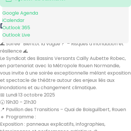
Google Agenda
iCalendar
DESCRIPTION
Outlook 365
Outlook Live
🌊
Soirée “Bientôt la vague ?” – Risques d’inondation et
résilience
🌊
Le Syndicat des Bassins Versants Cailly Aubette Robec,
en partenariat avec la Métropole Rouen Normandie,
vous invite à une soirée exceptionnelle mêlant exposition
et spectacle de théâtre autour des enjeux liés aux
inondations et au changement climatique.
📅
Lundi 13 octobre 2025
🕢
19h30 – 21h30
📍
Pavillon des Transitions – Quai de Boisguilbert, Rouen
🔹
Programme :
Exposition : panneaux explicatifs, infographies,