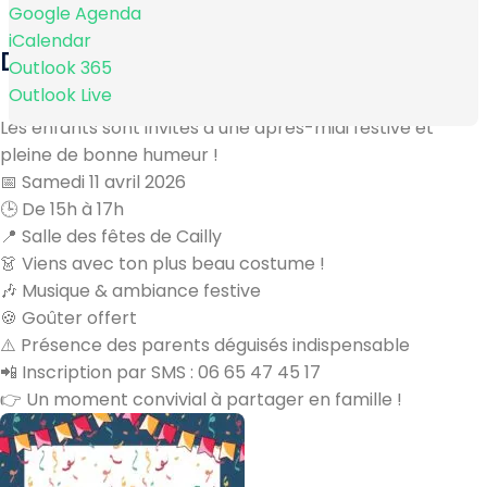
Google Agenda
iCalendar
DESCRIPTION
Outlook 365
Outlook Live
Les enfants sont invités à une après-midi festive et
pleine de bonne humeur !
📅
Samedi 11 avril 2026
🕒
De 15h à 17h
📍
Salle des fêtes de Cailly
👗
Viens avec ton plus beau costume !
🎶
Musique & ambiance festive
🍪
Goûter offert
⚠️
Présence des parents déguisés indispensable
📲
Inscription par SMS : 06 65 47 45 17
👉
Un moment convivial à partager en famille !