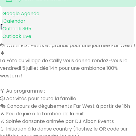
Google Agenda
iCalendar
DESCRIPTION
Outlook 365
Outlook Live
🤠 WANTED : Petits et grands pour une journée Far West !
🌵
La Fête du village de Cailly vous donne rendez-vous le
vendredi 5 juillet dès 14h pour une ambiance 100%
western !
🎯 Au programme :
🎲 Activités pour toute la famille
🎭 Concours de déguisements Far West à partir de 16h
🔥 Feu de joie à la tombée de la nuit
🎶 Soirée dansante animée par DJ Alban Events
👢 Initiation à la danse country (flashez le QR code sur