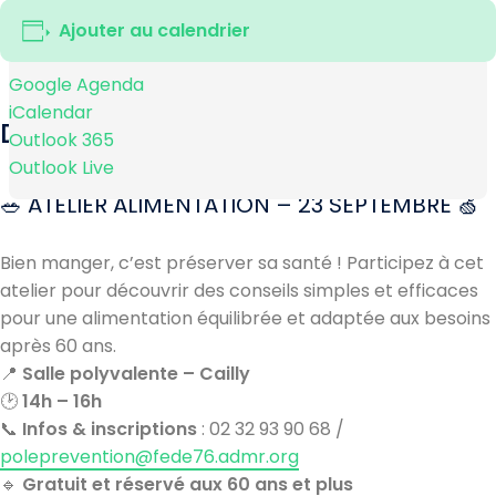
Ajouter au calendrier
Google Agenda
iCalendar
DESCRIPTION
Outlook 365
Outlook Live
🥗 ATELIER ALIMENTATION – 23 SEPTEMBRE 🍏
Bien manger, c’est préserver sa santé ! Participez à cet
atelier pour découvrir des conseils simples et efficaces
pour une alimentation équilibrée et adaptée aux besoins
après 60 ans.
📍
Salle polyvalente – Cailly
🕑
14h – 16h
📞
Infos & inscriptions
: 02 32 93 90 68 /
poleprevention@fede76.admr.org
🔹
Gratuit et réservé aux 60 ans et plus