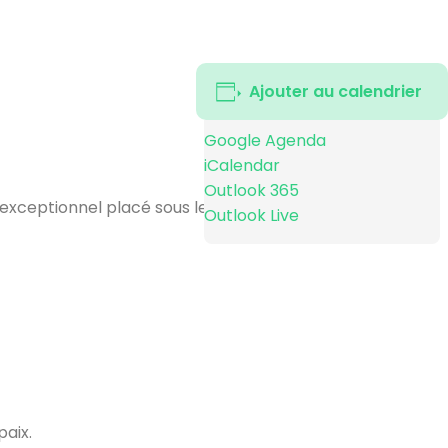
Ajouter au calendrier
Google Agenda
iCalendar
Outlook 365
exceptionnel placé sous le signe de la mémoire, de la
Outlook Live
paix.