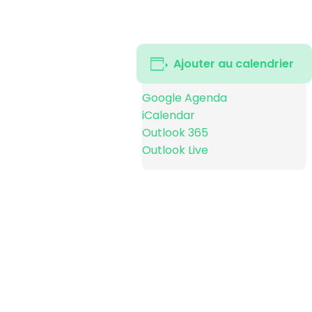
Ajouter au calendrier
Google Agenda
iCalendar
Outlook 365
Outlook Live