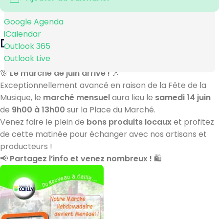
Google Agenda
iCalendar
DESCRIPTION
Outlook 365
Outlook Live
🌸
Le marché de juin arrive !
🎶
Exceptionnellement avancé en raison de la Fête de la
Musique, le
marché mensuel
aura lieu le
samedi 14 juin
de
9h00 à 13h00
sur la Place du Marché.
Venez faire le plein de
bons produits locaux
et profitez
de cette matinée pour échanger avec nos artisans et
producteurs !
📢
Partagez l’info et venez nombreux !
🛍️